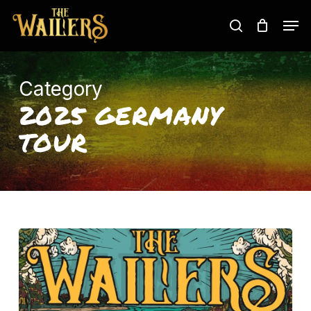
Skip
Men
to
search
main
content
Category
2025 GERMANY
TOUR